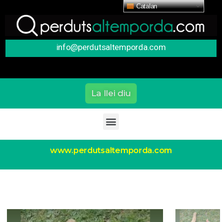
Catalan
info@perdutsaltemporda.com
La llei diu
www.perdutsaltemporda.com